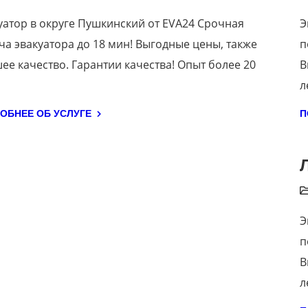
уатор в округе Пушкинский от EVA24 Срочная
Э
ча эвакуатора до 18 мин! Выгодные цены, также
п
ее качество. Гарантии качества! Опыт более 20
В
л
ОБНЕЕ ОБ УСЛУГЕ
П
Э
п
В
л