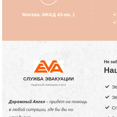
Москва, МКАД 43-км, 1
+
+
Не за
На
СЛУЖБА ЭВАКУАЦИИ
Надёжный помощник в пути
Эв
Эв
Дорожный Ангел
– придет на помощь
Сп
в любой ситуации, где бы Вы ни