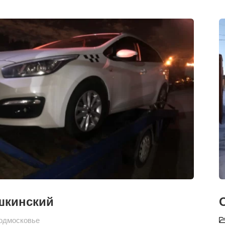
шкинский
одмосковье