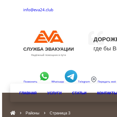
info@eva24.club
Москва, МКАД 43-км
ДОРОЖ
где бы 
СЛУЖБА ЭВАКУАЦИИ
Надёжный помощник в пути
Позвонить
Whatsapp
Telegram
Передать моё
ГЛАВНАЯ
УСЛУГИ
СТАТЬИ
КОНТАКТ
Районы
Страница 3