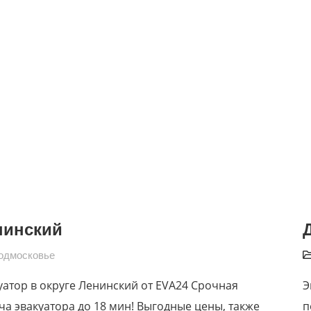
нинский
одмосковье
уатор в округе Ленинский от EVA24 Срочная
Э
ча эвакуатора до 18 мин! Выгодные цены, также
п