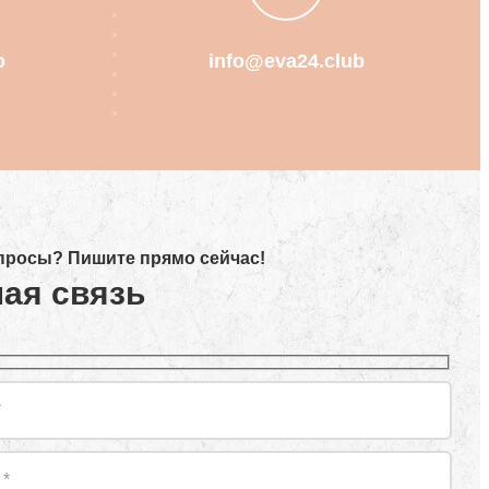
о
info@eva24.club
просы? Пишите прямо сейчас!
ая связь