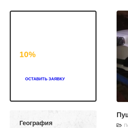
Закажи
эвакуатор с
10%
скидкой!
ОСТАВИТЬ ЗАЯВКУ
Пу
География
П