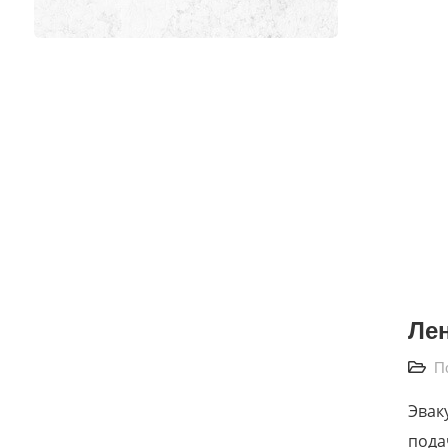
Ле
П
Эвак
пода